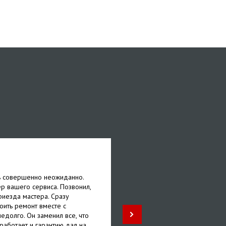
Анастасия
ь совершенно неожиданно.
Один кружок на варочной п
р вашего сервиса. Позвонил,
Обратилась в ваш сервисны
риезда мастера. Сразу
мастера. У него все нужное
тоить ремонт вместе с
20 и взял за это совсем н
едолго. Он заменил все, что
заказы еще и скидку дал. 
работает и гарантию дал на