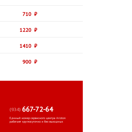
710 ₽
1220 ₽
1410 ₽
900 ₽
667-72-64
(934)
Единый номер сервисного центра Ariston
работает круглосуточно и без выходных