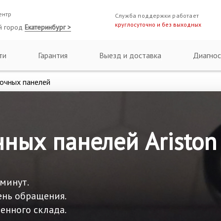
ентр
Служба поддержки работает
круглосуточно и без выходных
й город
Екатеринбург >
ти
Гарантия
Выезд и доставка
Диагнос
очных панелей
ных панелей Ariston
 минут.
ень обращения.
енного склада.