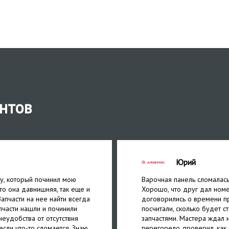
нтов
Юрий
у, который починил мою
Варочная панель сломалас
что она давнишняя, так еще и
Хорошо, что друг дал номе
апчасти на нее найти всегда
договорились о времени п
пчасти нашли и починили
посчитали, сколько будет с
неудобства от отсутствия
запчастями. Мастера ждал н
если что-то сломается. Знаю,
перегорело, проверил, как 