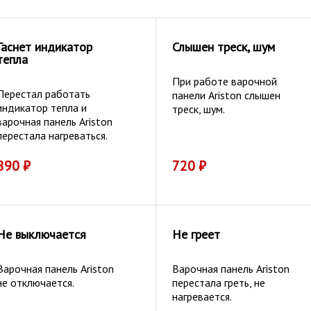
Гаснет индикатор
Слышен треск, шум
тепла
При работе варочной
Перестал работать
панели Ariston слышен
индикатор тепла и
треск, шум.
варочная панель Ariston
перестала нагреваться.
890
₽
720
₽
Не выключается
Не греет
Варочная панель Ariston
Варочная панель Ariston
не отключается.
перестала греть, не
нагревается.