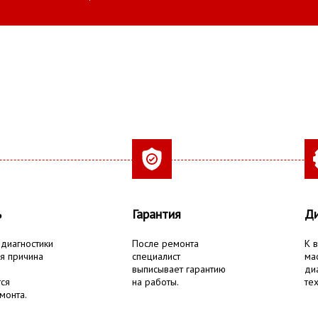
ь
Гарантия
Ди
 диагностики
После ремонта
К 
я причина
специалист
ма
выписывает гарантию
ди
тся
на работы.
тех
монта.