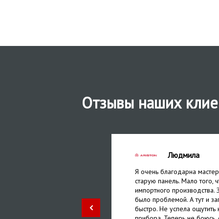
Отзывы наших клие
Людмила
анели перестал работать.
Я очень благодарна мастер
й центр. Быстро прислали
старую панель. Мало того, 
 с собой. Починил минут за
импортного производства. З
едорого. А на следующие
было проблемой. А тут и за
Я довольна обслуживанием!
быстро. Не успела ощутить 
прибора. Теперь не боюсь, 