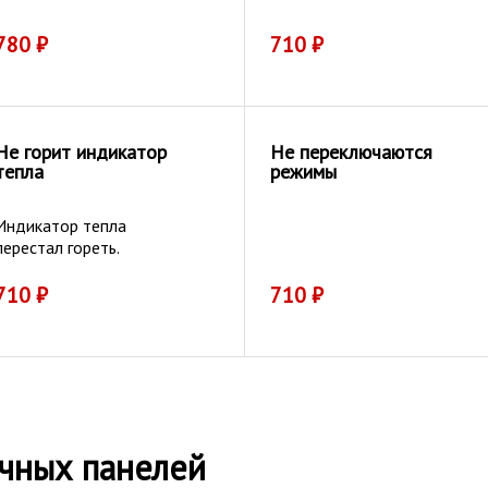
780
₽
710
₽
Не горит индикатор
Не переключаются
тепла
режимы
Индикатор тепла
перестал гореть.
710
₽
710
₽
чных панелей